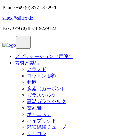
Phone +49 (0) 8571-922970
siltex@siltex.de
Fax: +49 (0) 8571-9229722
アプリケーション（用途）
素材と製品
アラミド
コットン (綿)
亜麻
炭素（カーボン）
ガラスシルク
高温ガラスシルク
玄武岩
ポリエステ
ハイブリッド
PVC絶縁チューブ
シリコン