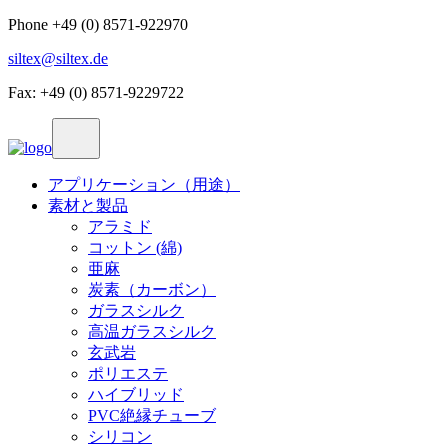
Phone +49 (0) 8571-922970
siltex@siltex.de
Fax: +49 (0) 8571-9229722
アプリケーション（用途）
素材と製品
アラミド
コットン (綿)
亜麻
炭素（カーボン）
ガラスシルク
高温ガラスシルク
玄武岩
ポリエステ
ハイブリッド
PVC絶縁チューブ
シリコン